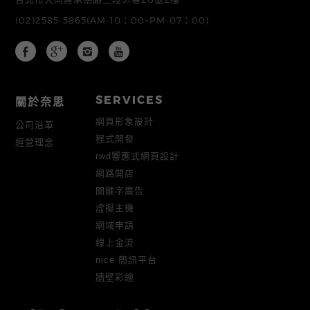
(02)2585-5865
(AM-10：00~PM-07：00)
SERVICES
關於奈思
網頁形象設計
公司沿革
程式開發
經營理念
rwd響應式網頁設計
網路開店
關鍵字廣告
虛擬主機
網域申請
線上金流
nice 簡訊平台
牆壁彩繪