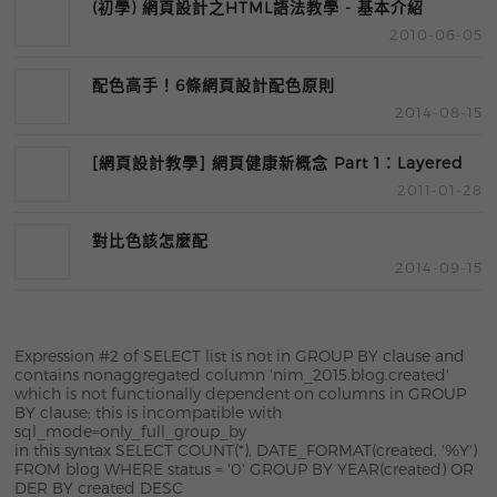
(初學) 網頁設計之HTML語法教學 - 基本介紹
2010-06-05
配色高手！6條網頁設計配色原則
2014-08-15
[網頁設計教學] 網頁健康新概念 Part 1：Layered
2011-01-28
Semantic Markup ( LSM )
對比色該怎麼配
2014-09-15
Expression #2 of SELECT list is not in GROUP BY clause and
contains nonaggregated column 'nim_2015.blog.created'
which is not functionally dependent on columns in GROUP
BY clause; this is incompatible with
sql_mode=only_full_group_by
in this syntax SELECT COUNT(*), DATE_FORMAT(created, '%Y')
FROM blog WHERE status = '0' GROUP BY YEAR(created) OR
DER BY created DESC