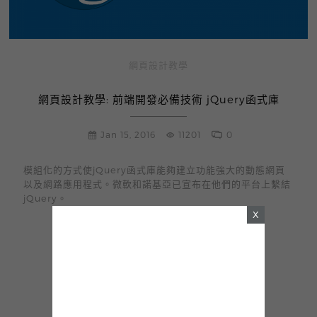
網頁設計教學
網頁設計教學: 前端開發必備技術 jQuery函式庫
Jan 15, 2016
11201
0
模組化的方式使jQuery函式庫能夠建立功能強大的動態網頁
以及網路應用程式。微軟和諾基亞已宣布在他們的平台上繫結
jQuery。
X
READ MORE
first
previous
1
2