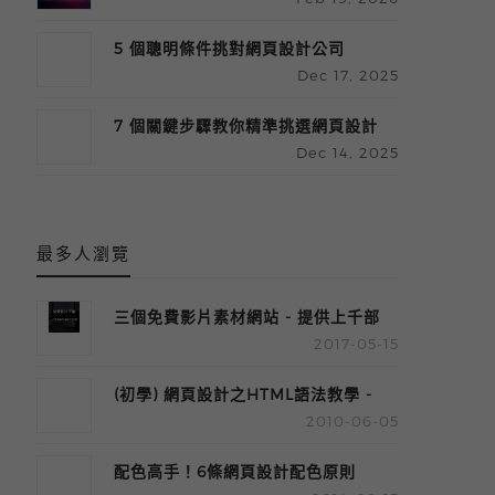
張表看懂關鍵差異
5 個聰明條件挑對網頁設計公司
Dec 17, 2025
2025 必看
7 個關鍵步驟教你精準挑選網頁設計
Dec 14, 2025
公司（企業實用指南）
最多人瀏覽
三個免費影片素材網站 - 提供上千部
2017-05-15
高CP質影片- 激推!!
(初學) 網頁設計之HTML語法教學 -
2010-06-05
基本介紹
配色高手！6條網頁設計配色原則