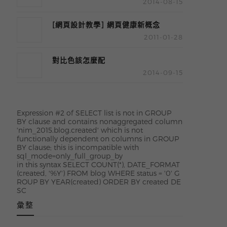
2014-08-15
[網頁設計教學] 網頁健康新概念
2011-01-28
Part 1：Layered Semantic
Markup ( LSM )
對比色該怎麼配
2014-09-15
Expression #2 of SELECT list is not in GROUP
BY clause and contains nonaggregated column
'nim_2015.blog.created' which is not
functionally dependent on columns in GROUP
BY clause; this is incompatible with
sql_mode=only_full_group_by
in this syntax SELECT COUNT(*), DATE_FORMAT
(created, '%Y') FROM blog WHERE status = '0' G
ROUP BY YEAR(created) ORDER BY created DE
SC
彙整