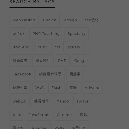
SEARCH BY TAGS
Web Design
Choice
design
seo優化
ui / ux
PHP Teaching
Specialty
frontend
html
css
jquery
網路產業
網頁設計
PHP
Google
Facebook
網頁設計教學
關鍵字
搜尋引擎
W3C
Flash
標籤
Adword
web2.0
搜尋引擎
Yahoo
Twitter
Ajax
JavaScript
Chrome
網站
電子報
Apache
RWD
阿里巴巴