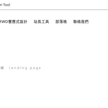
on Tool
RWD響應式設計
站長工具
部落格
聯絡我們
機構
landing page