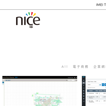
IMEI T
All
電子商務
企業網
D-Link - Surveillance Floor Planner
EZ