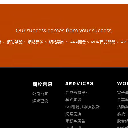
Our success comes from your success.
計
、
網站架設
、
網站建置
、
網站製作
、
APP開發
、
PHP程式開發
、
RW
SERVICES
WO
關於奈思
網頁形象設計
電子
公司沿革
程式開發
企業
經營理念
rwd響應式網頁設計
活動
網路開店
系統
關鍵字廣告
飲食