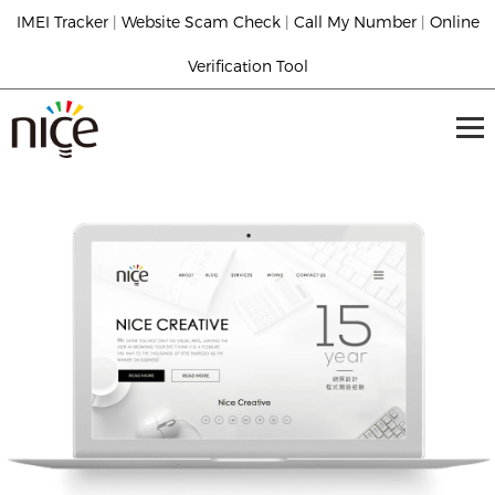
IMEI Tracker
|
Website Scam Check
|
Call My Number
|
Online
Verification Tool