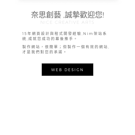
奈思創藝 ,誠摯歡迎您!
NICE CREATIVE ARTS
15年網頁設計與程式開發經驗,Nim架站系
統,成就您成功的幕後推手。
製作網站，很簡單；但製作一個有效的網站,
才是我們對您的承諾。
WEB DESIGN