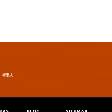
D響應式
RKS
BLOG
SITEMAP