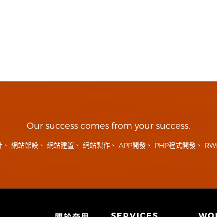
Our success comes from your success.
計
、
網站架設
、
網站建置
、
網站製作
、
APP開發
、
PHP程式開發
、
RW
SERVICES
WO
關於奈思