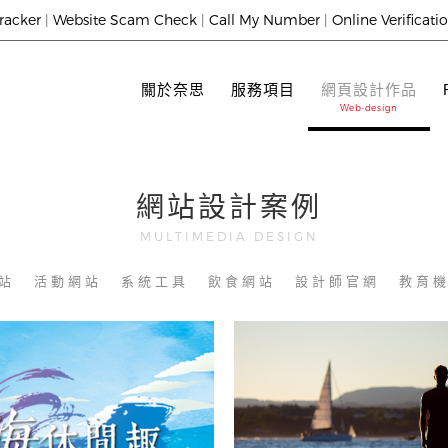
racker
|
Website Scam Check
|
Call My Number
|
Online Verificati
關於奈思
服務項目
網頁設計作品
網站設計案例
MULTIMEDIA DESIGN
站
活動網站
系統工具
飲食網站
設計師官網
教育
夏日限定-濱海休閒趣
天空未婚聯誼