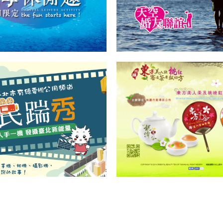
踹秀(聯維有線電視)
東方美人茶暨桃印紅茶