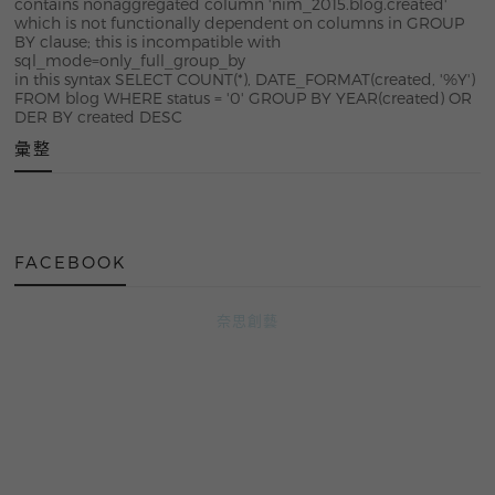
contains nonaggregated column 'nim_2015.blog.created'
which is not functionally dependent on columns in GROUP
BY clause; this is incompatible with
sql_mode=only_full_group_by
in this syntax SELECT COUNT(*), DATE_FORMAT(created, '%Y')
FROM blog WHERE status = '0' GROUP BY YEAR(created) OR
DER BY created DESC
彙整
FACEBOOK
奈思創藝