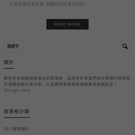
外藝術家仿真手繪, 挑戰你的視覺信任度!!
READ MORE
關於
歡迎奈思創藝網頁設計的部落格 , 這裡有許多我們長年累積的網頁設
計相關經驗文章分享 , 以及隨時更新發佈網路產業相關訊息！
Design view
部落格
SEO搜尋優化