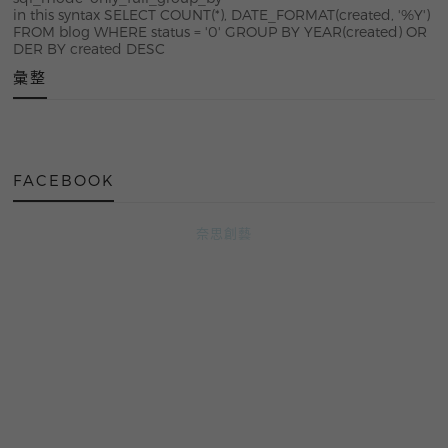
in this syntax SELECT COUNT(*), DATE_FORMAT(created, '%Y')
FROM blog WHERE status = '0' GROUP BY YEAR(created) OR
DER BY created DESC
彙整
FACEBOOK
奈思創藝