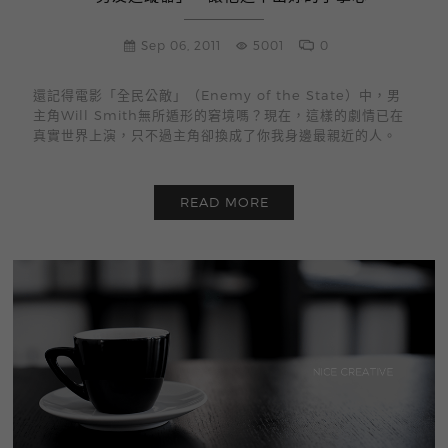
Sep 06, 2011
5001
0
還記得電影「全民公敵」（Enemy of the State）中，男
主角Will Smith無所遁形的窘境嗎？現在，這樣的劇情已在
真實世界上演，只不過主角卻換成了你我身邊最親近的人。
READ MORE