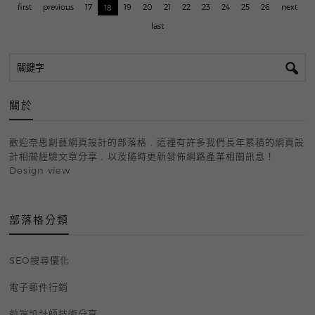
first
previous
17
19
20
21
22
23
24
25
26
next
18
last
關於
歡迎奈思創藝網頁設計的部落格 , 這裡有許多我們長年累積的網頁設
計相關經驗文章分享 , 以及隨時更新發佈網路產業相關訊息！
Design view
部落格
SEO搜尋優化
電子郵件行銷
前端設計師技術分享