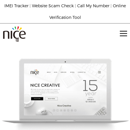
IMEI Tracker
|
Website Scam Check
|
Call My Number
|
Online
Verification Tool