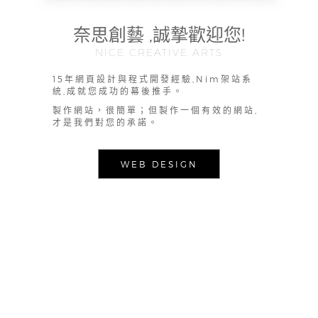
奈思創藝 ,誠摯歡迎您!
NICE CREATIVE ARTS
15年網頁設計與程式開發經驗,Nim架站系
統,成就您成功的幕後推手。
製作網站，很簡單；但製作一個有效的網站,
才是我們對您的承諾。
WEB DESIGN